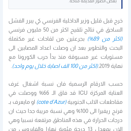
بعض الصور القديمة متاحة.
خرج قبل قليل وزير الداخلية الفرنسي كي يبرر الفشل
الساحق في نتائج تلقيح اكثر من 50 مليون فرنسي
(اكثر من 89%)
بجرعتين من لقاحات غير مكتملة
البحث والتطوير بعد ان وصلت اعداد المصابين الى
مستويات غير مسبوقة منذ بدأ حرب الكورونا مع
نهاية 2019.
(اكثر من 100 الف اصابة خلال يوم واحد)
.
حسب الارقام الرسمية فان نسبة اشغال غرف
العناية المركزة ICU قد فاق الـ 66% ووصلت في
مقاطعات الالب الجنوبية
(cote d’Azur)
او مايعرف بـ
فرنج ريفيرا الى 100% وهي نسبة مريبة جدا حيث ان
درجات الحرارة في هذه المناطق مرتفعة نسبيا وهي
الان بمعدل 13 درجة مئوية نهارا والفايروس من