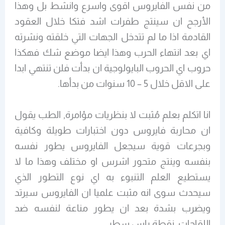
من نفس الفايروس اقوى واسرع وانشط بل وهذا
الأرجح ان سينتج طفرات اشد فتكا خلال العقود
القادمة اذا ما لم تتدخل الجهات التي خلقته ونشرته
اي بعد انتهاء الحرب وهذا ايضا موضع شك فهكذا
حروب اي الحروب البايولوجية ان بدأت فلن تنتهي ابدا
على الاقل خلال 5 – 10 سنوات من بدأها.
انا اتكلم بعلم مُثبت لا بنظريات مؤامرة, الطب يقول
ان محاربة فايروس دون اختبارات طويلة وكافية
وبجرعات قوية سيجعل الفايروس يطور نفسه
بنفسه وينتج متحور اشرس او مختلف وهذا ما لا
يستطيع العلم التنبوء به اي نوع التطور الذي
سيحدث سوى انه مثبت علميا ان الفايروس سيرتد
ويضرب بشدة بعد ان يطور مناعة لنفسه ضد
اللقاحات, نقطة راس سطر.