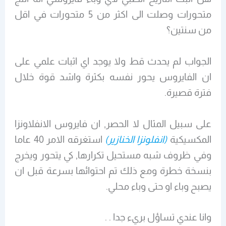
متحورات وصلت الى اكثر من 5 متحورات في اقل
من سنتين؟
الجواب لم يحدث قط ولا يوجد اي اثبات علمي على
ان الفايروس يحور نفسه بكثرة واشد قوة خلال
فترة قصيرة.
على سبيل المثال لا الحصر, ان فايروس الانفلاونزا
المكسيكية
(انفلونزا الخنازير)
استغرقه الامر 40 عاما
وفي ظروف شبه مستحيل تكرارها, كي يتحور ويخرج
بنسخة خطرة ومع ذلك تم احتوائها بسرعة قبل ان
يصبح وباء او حتى وباء محلي.
وانا عندي تساؤل بريء جدا . .