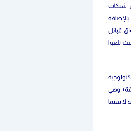
ن شبكات
بالإضافة
اق قبائل
يث بلغوا
 التكنولوجية
قة) وهي
 لا سيما