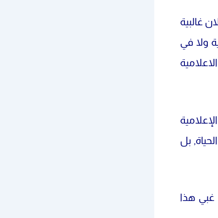
ان غالبية
ة ولا في
لاعلامية
لإعلامية
حياة, بل
غبي هذا