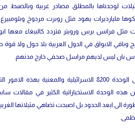
ليلات لوجدناها بالمطلق مصادر غربية وبالضبط م
كوها مليارديرات يهود مثل روبرت مردوخ وبلومبيرغ 
ت مثل فرانس برس ورويتر فتردد كالببغاء معها ابو
ج وباقي الابواق في الدول العربية بلا حول ولا قوة ح
اس بان ليس لديهم مراسل صحفي خارج مدنهم.
نذهب الى الوحدة 8200 الاسرائيلية والمعنية بهذه الامور
 هذه الوحدة الاستخباراتية الكثير في مقالات ساب
رة الى ابعد الحدود بل اصبحت تضاهي مثيلاتها الغربية
عظمى.