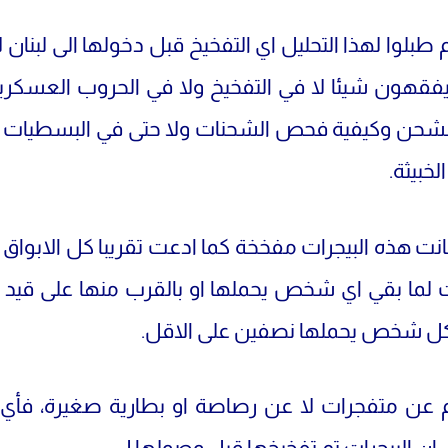
بلوا لهذا التحليل اي التفخيخ قبل دخولها الى لبنان ل
يفقهون شيئا لا في التفخيخ ولا في الحروب العسكري
لشحن وكيفية فحص الشحنات ولا حتى في البسطيات ا
لخبيثة.
انت هذه البيجرات مفخخة كما ادعت تقريبا كل الابواق ا
 لما بقي اي شخص يحملها او بالقرب منها على قيد ال
ل شخص يحملها نصفين على الاقل.
م عن متفجرات لا عن رصاصة او بطارية صغيرة، فأي 
 ان البيجرات تم تفخيخها قبل وصولها !