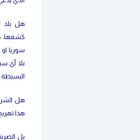
هل بلد ا
كشفها، ه
سوريا او
بلا أي سي
البسيطة 
هل الشرك
هذا تهريج
بل الضربة