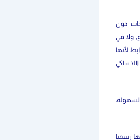
خات دون
 ولا في
ط لأنها
اللاسلكي
لسهولة،
ها رسميا