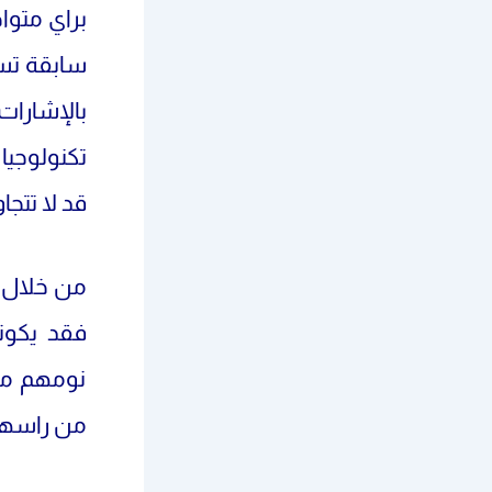
براي متواض
سابقة تسم
بالإشارا
تكنولوجيا
قد لا تتجا
من خلال م
فقد يكون
نومهم مع
من راسهم 