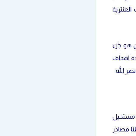
العنترية
ن هو جزء
دة اهداف
ر الله.
ر مستحيل
نا مصادر