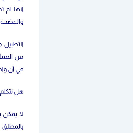
انها لم ت
والمضحة ف
التطبيل م
من العملي
في آن وا
هل نتكلم 
لا يمكن ب
بالمطلق ل