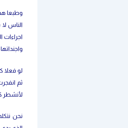
وطبعا هم ط
الناس لا 
اجراءات ا
واجنداتها ا
لو فعلا ك
ثم انفجرت
لأنشطر ك
نحن نتكل
الذي يدعي