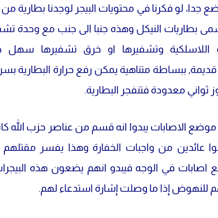
ع جدا، لو فكرنا في محتويات البيجر لوجدنا بطارية من 
ى بطاريات النيكل وهذه جنبا الى جنب مع وحدة تش
ت اللاسلكية وتشفيرها او خرق تشفيرها سهل جد
 قديمة, ببساطة متناهية يمكن رفع حرارة البطارية بسر
وز ثواني معدودة فتنفجر البطارية.
وضع الاصابات يبدوا انه قسم من عناصر حزب الله كانو
وا عائدين من واجبات الخفارة وهذا يفسر مقتلهم
 اصابات في الوجه فيبدو انهم يضعون هذه البيجرات
للنهوض إذا ما وصلت إشارة استدعاء لهم.