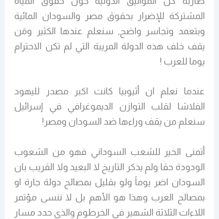
ضاربة كل المواثيق الدولية حول حقوق المياه
المشتركة للإضرار بحقوق مصر والسودان المائية
وبتعمد وتجاسر واضح, سنعلم عندها الكثير ومَن
يقف خلف هذه الدولة المريبة التي لم تكن الاحترام
يوما للعرب !
عندما نعلم ان أثيوبيا كانت اكبر مصدر لليهود
الفلاشا لقلب التوازن الديموغرافي في إسرائيل
سنعلم من يقف وراءها ضد السودان ومصر!
أتمنى الخير للشعب السوداني فهو من الشعوب
الودودة حقا ولم يذكر التاريخ لا البعيد ولا القريب بان
السودان اضر يوماً ولو بقليل بمصالح دولة جارة او
بمصالح العرب وهذا هو الأهم بل لا ننسى مؤتمر
اللاءات الثلاثة الشهير في الخرطوم والذي حدد مسار