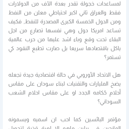
لمساعدات خجولة تقدر بعدة الآف من الدولارات
فقط والعراق ثاني اكبر احتياطي معلن من النفط
ومن الدول الخمسة الكبرى المصدرة للنفط, فكيف
تساعد امريكا دول وهي نفسها تصارع من اجل
البقاء تحت وقع وباء اشد عليها من حرب عالمية
ياكل باقتصادها سريعا بل صارت تطبع النقود كي
تستمر؟
هل الاتحاد الأوروبي في حالة اقتصادية جيدة تجعله
يضخ المليارات والتقنيات لبناء سودان على مقاس
أحلام حُكامه الجدد او على مقاس احلام الشعب
السوداني؟
مؤتمر البائسين كما احب ان اسميه ويسمونه
المانحين في برلين ماهو إلا لعبة قذرة لتحويل