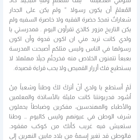
شوقي العظيمة ” قِفْ للمُعلمِ وفهِ التبجيلا كادَ
المُعلمُ أن يكون رسولا ” ولم يكن على الجدار
شعاراتٌ تمجدُ حضرة الفقيه ولا خاصرة السفيه ولم
يكن التاريخ مزور كالذي تقرأون اليوم . فمدرستي يا
ولدي كانت تريد مني ان اكون قدوة وأن اكون
رسولها في الناس وليس مثلكم أصبحت المدرسة
بعبعاً تتمنون الخلاص منه فخرجتُم جيلاً مهلهلا لا
يستطيع فك أزرار القميص ولا يحب قراءة قصيدة.
لَمْ أستطع يا ولدي أنْ أتركَ لكَ وطناً وشعباً مِنْ
اُسُود فدربونتنا كانت مليئة بالأساتذة والمعلمين
والأطباء والمهندسين، مفكرين وضباطاً يحملون
شرف الوطن في عيونهم وليس كاليوم … وطنا
ستعيش فيه غريب كأنك من كوكب مفقود.
فالوطن قد تغير إسمهُ من بلاد مابين النهرين إلى