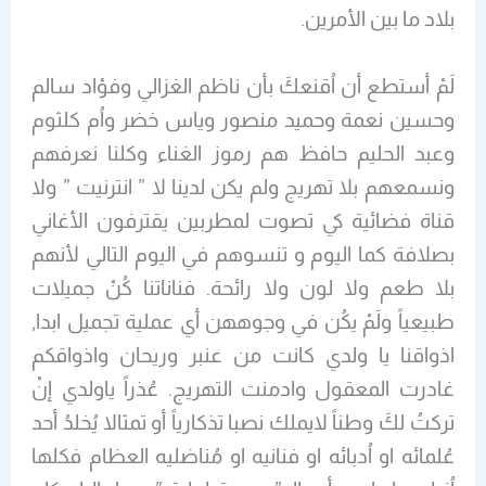
بلاد ما بين الأمرين.
لَمْ أستطع أن اُقنعكَ بأن ناظم الغزالي وفؤاد سالم
وحسين نعمة وحميد منصور وياس خضر واُم كلثوم
وعبد الحليم حافظ هم رموز الغناء وكلنا نعرفهم
ونسمعهم بلا تهريج ولم يكن لدينا لا ” انترنيت ” ولا
قناة فضائية كي تصوت لمطربين يقترفون الأغاني
بصلافة كما اليوم و تنسوهم في اليوم التالي لأنهم
بلا طعم ولا لون ولا رائحة. فناناتنا كُنْ جميلات
طبيعياً ولَمْ يكُن في وجوههن أي عملية تجميل ابدا,
اذواقنا يا ولدي كانت من عنبر وريحان واذواقكم
غادرت المعقول وادمنت التهريج. عُذراً ياولدي إنْ
تركتُ لكَ وطناً لايملك نصبا تذكارياً أو تمثالا يُخلدُ أحد
عُلمائه او اُدبائه او فنانيه او مُناضليه العظام فكلها