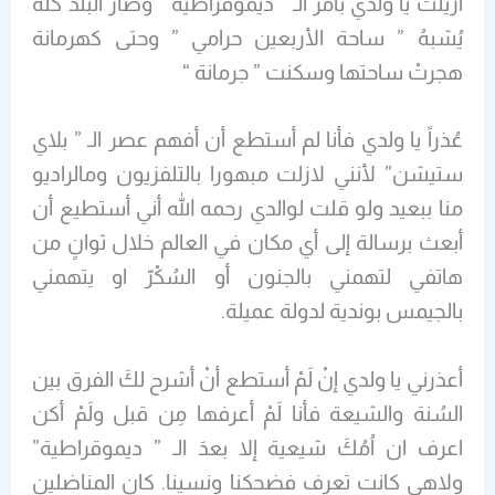
اُزيلت يا ولدي بأمر الـ ” ديموقراطية ” وصار البلد كله
يُشبهُ ” ساحة الأربعين حرامي ” وحتى كهرمانة
هجرتْ ساحتها وسكنت ” جرمانة “
عُذراً يا ولدي فأنا لم أستطع أن أفهم عصر الـ ” بلاي
ستيشن” لأنني لازلت مبهورا بالتلفزيون ومالراديو
منا ببعيد ولو قلت لوالدي رحمه الله أني أستطيع أن
أبعث برسالة إلى أي مكان في العالم خلال ثوانٍ من
هاتفي لتهمني بالجنون أو السُكْرّ او يتهمني
بالجيمس بوندية لدولة عميلة.
أعذرني يا ولدي إنْ لَمْ أستطع أنْ أشرح لكَ الفرق بين
السُنة والشيعة فأنا لَمْ أعرفها مِن قبل ولَمْ أكن
اعرف ان اُمُكَ شيعية إلا بعدَ الـ ” ديموقراطية”
ولاهي كانت تعرف فضحكنا ونسينا. كان المناضلين