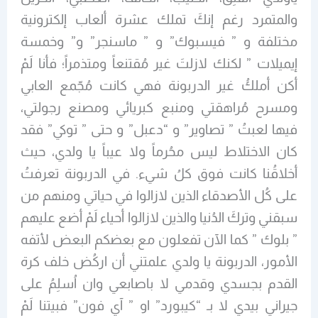
والمتمرد رغم إنكَ تملك عشرة ألعاب إلكترونية
مختلفة و ” فيسبوك” و ” ماسنجر” و” وخمسة
إيميلات ” لكنك لازلتَ غير مُقتنعاً ومتذمراً؛ فأنا لَمْ
أكن أملكُ غير الدربونة فهي كانت مُجّمع العابي
ومسرح مُراهقتي ومنبع كبريائي ومصنع رجولتي،
فيها لعبتُ ” تصاوير” و “دعبل” و حتى ” توكي” فقد
كان الاختلاط ليس محُرماً ولا عيباً يا ولدي، حيث
أخلاقُنا كانت فوق كلُ شيء. في الدربونة تعرفتُ
على كُل الأصدقاء الذين لازالوا في حياتي ومنهم من
سبقني وتركَ الدُنيا والذين لازالوا أحياء لَمْ أضع عليهم
” بلوك ” كما الآن تفعلون مع بعضكم البعض لأتفه
الأمور، الدربونة يا ولدي علمتني أن اركُض خلف كرة
القدم بجسدي وقدمي لا باصابعي وان اُسلِمُ على
جيراني بيدي لا بـ “كيبورد” او ” آي فون” فبيتنا لَمْ