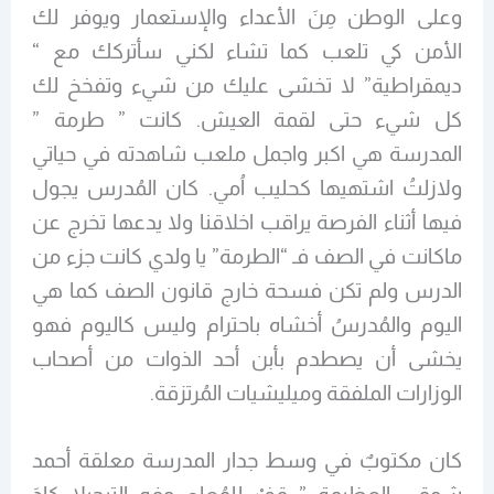
وعلى الوطن مِنَ الأعداء والإستعمار ويوفر لك
الأمن كي تلعب كما تشاء لكني سأتركك مع “
ديمقراطية” لا تخشى عليك من شيء وتفخخ لك
كل شيء حتى لقمة العيش. كانت ” طرمة ”
المدرسة هي اكبر واجمل ملعب شاهدته في حياتي
ولازلتُ اشتهيها كحليب اُمي. كان المُدرس يجول
فيها أثناء الفرصة يراقب اخلاقنا ولا يدعها تخرج عن
ماكانت في الصف فـ “الطرمة” يا ولدي كانت جزء من
الدرس ولم تكن فسحة خارج قانون الصف كما هي
اليوم والمُدرسُ أخشاه باحترام وليس كاليوم فهو
يخشى أن يصطدم بأبن أحد الذوات من أصحاب
الوزارات الملفقة وميليشيات المُرتزقة.
كان مكتوبٌ في وسط جدار المدرسة معلقة أحمد