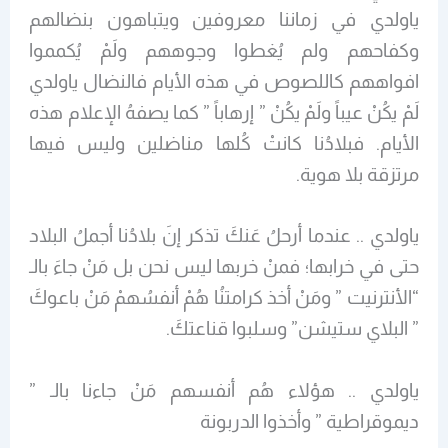
ياولدي في زماننا معروفين ويتباهون بنضالهم
وكفاحهم ولم يُغطوا وجوههم ولَمْ يُكمموا
افواههم كاللصوص في هذه الأيام فالنضال ياولدي
لَمْ يكُنْ عيباً ولَمْ يكُنْ ” إرهاباً ” كما يصفهُ الإعلام هذه
الأيام. فبلادُنا كانتْ كُلها مناضلين وليس فيها
مرتزقة بلا هوية.
ياولدي .. عندما أرحلُ عَنكَ تذكر إنَ بلادُنا أجملُ البلاد
حتى في خرابها؛ فمنْ خربها ليس نحن بل مَنْ جاءَ بالـ
“الأنترنيت ” ومَنْ أخذ كرامتنُا هُمْ أنفسُهمْ مَنْ باعوكَ
” البلاي ستيشن” وسلبوا قناعتكَ.
ياولدي .. هؤلاء هُم أنفسهم مَنْ جاءنا بالـ ”
ديموقراطية ” وأخذوا الدربونة