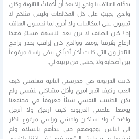
يدخُله الهاتف يا ولدي إلا بعدَ أن أكملتُ الثانوية وكان
والدي يجيبُ على كل المكالمات وليس مثلكم لا
تجيبون على المكالمات ولا أدري لما تحملون الهاتف
إذا! كان الهاتف لا يرن بعد التاسعة مساءً فهذا
ازعاج بعُرفِنا يومها ووالدي كان يُراقب بحذر برامج
التلفزيون التي كانت أكثر أدباً كي يبقى راسهُ مرفوعاً
بين أصحابه ولا يخشى من تربيته لي.
كانت الدربونة هي مدرستي الثانية فعلمتني كيف
العب وكيف اتدبر امري وأحُلُ مشاكلي بنفسي ولم
يكن الطبيب النفسي شيئاً معروفاً في مجتمعنا
يومها. علمتني الدربونة كيف أرتجِلُ ولا أترجل
واضحكُ ولا استكين وامشي وراسي مرفوع انظر
الى الناس بوجوههم حتى نبدأهم بالسلام ولم
ندفنها بين سماعتي الـ “هيد فون” في اذننا ولاندري