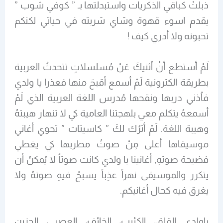
ذبلتْ كباقي الذكريات واستبدلتها بـ ” كوفي شوب ”
يقدم اسوء قهوة وشاي شربته في حياتي لكنكم
تحبونه ولا أدري كيف !
لَمْ أستطع أنْ اُثنيكَ عَنْ مُسلسلاتٍ تتحدثُ العربية
بطريقة الكترونية لَمْ أسمع أقبحَ منها فعذرا يا ولدي
فاُذني دربها ونقحها مُدرس اللغة العربية الذي لَمْ
أسمعهُ يتكلم معي بلهجتنا العامية كي لا تنهار هيبتهُ
وهيبة اللغة. لَمْ أترُك لكَ ” كاسيتات ” تحوي أغاني
موسيقاها أعلى مِنْ صوتُ مطربها كي يغطي
فضيحة صوتهِ, أغانينا يا ولدي كانت صوتاً لا يُمكنُ أن
يتكرر والموسيقى نهراً عذِباً يسبحُ فيهِ صوتهُ ولا
يغرق فيه كحال أغانيكم.
ياولدي القلِق، الكئيب، الخائف، العصبي، الحزين