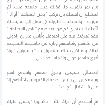
من يمر بالقرب منا فذلك عيب مابعده عيب. لَمْ
استطع ان اقنعك بان تركب ” باص المصلحة ” أو الـ ”
فورت ” ولمسافات طويلة كي تصل إلى مدرستك
آآآه لو كنتَ تدري كم هو لذيذ طعم ” باص المصلحة ”
فقد تعرفتُ فيه على اصدقاء وأُناس عابرين زادوني
من علمهم وثقافتهم وتارة من مآسيهم البسيطة
آنذاك ولم اكن مثلك مشغول بالـ ” بالموبايل ” ولا
أدري مايدور حولي ولا ماسيحدث لي.
اصدقائي حقيقين واخرجُ معهم واسمع لهم
ويسمعون لي وليس اصدقاء الكترونيين لا أراهم إلا
على شاشة ال ” چات “.
لَمْ أستطع أن أتركُ لكَ ” دكتاتورا “يخشى عليك