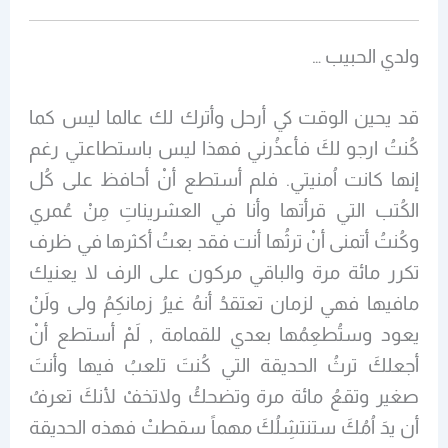
ولدي الحبيب …
قد يحين الوقت كي أرحل وأترك لك عالما ليس كما
كُنتُ ارجو لكَ فأعذُرني فهذا ليس باستطاعتي رغم
إنها كانت اُمنيتي. فلم أستطع أنْ أحافظ على كُل
الكُتب التي قرأتها وأنا في العشريناتِ مِنْ عُمري
وكُنتُ أتمنى أنْ ترثُها أنت فقد بعتُ أكثرها في ظرف
تكرر مائة مرة والباقي مركون على الرف لا يعنيك
مافيها فهي لزمان تعتقدُ أنهُ غيرُ زمانكِمُ ولى ولَنْ
يعود وستُطعِمُها بعدي للقمامة , لَمْ أستطع أنْ
أجعلكَ ترثُ الحديقة التي كُنتَ تلعبُ فيها وأنتَ
صغير وتقعُ مائة مرة وتضحكُ ولاتخفْ لأنكَ تعرفُ
أن يدَ اُمُكَ ستنتشِلُكَ مهماً سقطتْ فهذه الحديقة