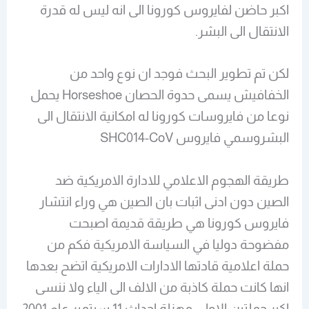
اكبر حاضن لفايروس كورونا الى انه ليس له قدرة
الانتقال الى البشر.
لكن تم تطوير البحث فوجد ان نوع واحد من
الخفافيش يسمى حدوة الحصان Horseshoe يحمل
نوعا من فايروسات كورونا له امكانية الانتقال الى
البشروسمي فايروس SHC014-CoV
طريقة الهجوم الاعلامي للادارة الامريكية ضد
الصين دون ادنى اثبات بان الصين هي وراء انتشار
فايروس كورونا هي طريقة قديمة اصبحت
مفضوحة دوليا في السياسة الامريكية فكم من
حملة اعلامية قادتها الادارات الامريكية اتضح بعدها
انها كانت حملة كاذبة من الالف الى الياء ولا ننسى
اكبر حملتين الاولى مهزلة احداث 11 سبتمبر عام 2001