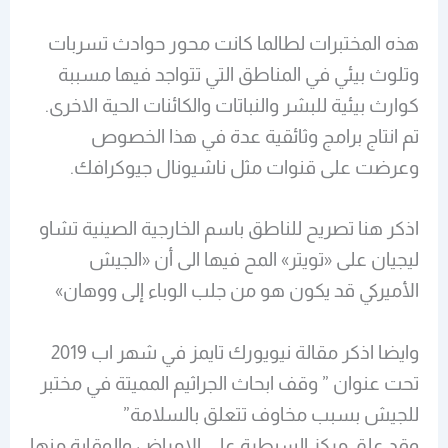
هذه المختبرات لطالما كانت محور حوادث تسربات
وتلوث بيئي في المناطق التي تتواجد فيها مسببة
كوارث بيئية للبشر والنباتات والكائنات الحية الاخرى.
تم انتاج برامج وثائقية عدة في هذا الخصوص
وعرضت على قنوات مثل ناشيونال جيوكرافك.
اذكر هنا تصريح للناطق باسم الخارجية الصينية تشاو
ليجيان على «تويتر» المح فيها الى أن «الجيش
الأميركي قد يكون هو من جلب الوباء إلى ووهان»
وايضا اذكر مقالة نيويورك تايمز في شهر اب 2019
تحت عنوان ” وقف ابحاث الجراثيم المميتة في مختبر
للجيش بسبب مخاوف تتعلق بالسلامة”
وقد علق مركز السيطرة على الامراض والوقاية منها