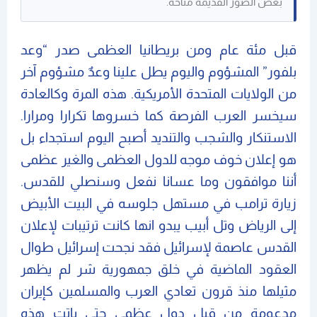
بعض الصور القديمة متاحة.
قبل مئة عام ومن بريطانيا العظمى صدر “وعد
بلفور” المشؤوم واليوم يطل علينا وعدٌ مشؤوم آخر
من الولايات المتحدة الأمريكية. هذه المرة وكالعادة
سيخسر العرب الفرصة كما خسروها تكرارا ومرارا.
الاستنكار والشجب والتنديد أصبح اليوم استجداء بل
هو إعلان خوف موجه للدول العظمى والغير عظمى
أننا موافقون وما عسانا نفعل وسنصلي للقدس.
زيارة ترامب في مستهل جلوسه في البيت الأبيض
إلى الرياض وتل أبيب يبدو انها كانت ترتيبات لإعلان
القدس عاصمة لإسرائيل فقد نجحت إسرائيل طوال
العقود الماضية في خلق جمهورية شر لم يظهر
مثيلها منذ قرون تعادي العرب والمسلمين كإيران
مدعومة من قبل دول عظمى حتى باتت هذه