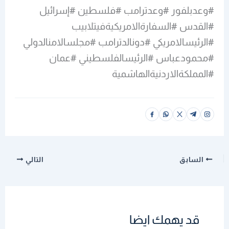
#وعدبلفور #وعدترامب #فلسطين #إسرائيل
#القدس #السفارةالامريكيةفيتلابيب
#الرئيسالامريكي #دونالدترامب #مجلسالامنالدولي
#محمودعباس #الرئيسالفلسطيني #عمان
#المملكةالاردنيةالهاشمية
السابق
التالي
قد يهمك ايضا