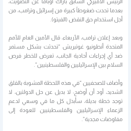
الرئيس الأميركي السابق باراك أوباما عن التصويت،
بعدما تحدت ضغوطاً كبيرة من إسرائيل وترامب، من
أجل استخدام حق النقض (الفيتو).
وبعد إعلان ترامب، الأربعاء، قال الأمين العام للأمم
المتحدة أنطونيو غوتيريش “تحدثت بشكل مستمر
ضد أي إجراءات أحادية الجانب، تعرض للخطر فرص
السلام بين الإسرائيليين والفلسطينيين”.
وأضاف للصحفيين “في هذه اللحظة المشوبة بالقلق
الشديد، أود أن أوضح: لا بديل عن حل الدولتين، لا
توجد خطة بديلة، سأبذل كل ما في وسعي لدعم
الزعماء الإسرائيليين والفلسطينيين للعودة إلى
مفاوضات مجدية”.