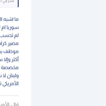
نُشر في 19/03/2017. حُفظ كنص مرجعي، وقد لا تكون بعض الصور القديمة متاحة.
ما اشبه ال
سوريا ام ل
لم تحسب 
مصير كراس
موظف يقب
أكثر وإلا
مخصصة لقط
ولبنان لا
الأمريكي 
قال الأمين