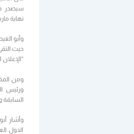
سيصدر خلا
نهاية مار
وأبو الغي
حيث التقى
“الإعلان ا
ومن المقرر
ورئيس الو
السابقة و
وأشار أب
الدول الع