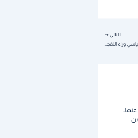
التالي
مسؤول عراقي: صراع سياسي وراء التفجيرات في بغداد
نها..
من