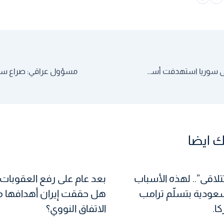
نتانياهو: الغارة على سوريا استهدفت أسلحة لحزب الله
 ايضا
تلاقى”.. لهذه الأسباب
بعد عام على رفع العقوبات ع
سعودية بتسلّم ترامب
هل حققت إيران أهدافها 
ا.
الاتفاق النووي؟