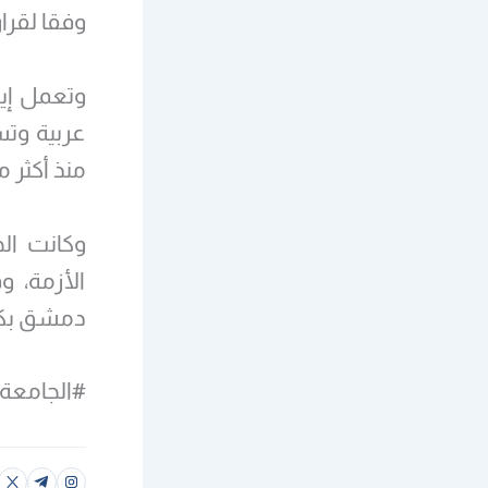
وفقا لقرار
وتعمل إير
عربية وتس
منذ أكثر من 3 ع
الأزمة، و
دمشق بكاف
#الجامعةا