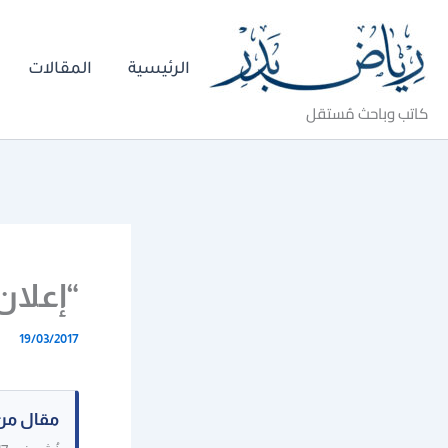
خطي
لى
الرئيسية
المقالات
لمحتوى
كاتب وباحث مُستقل
“إعلان
19/03/2017
مقال من