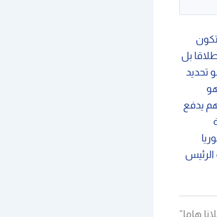
ستكون
طلاقا بل
 تحديد
هو
م يدفع
ريا
 الرئيس
انا هاما”