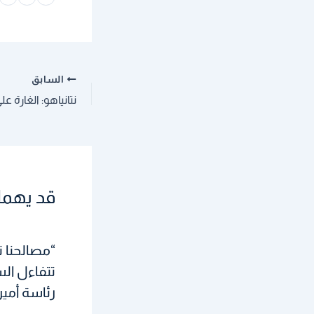
السابق
قد يهمك
“مصالحنا ت
تتفاءل ال
رئاسة أميرك