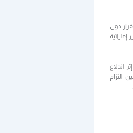
قرار دول
إماراتية
جامعة العربية علقت عضوية سوريا فيها عام 2011، إثر اندلاع
ن التزام