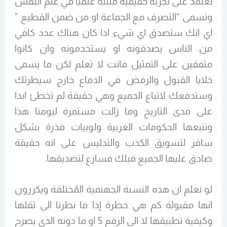
تعتمد على تجربة حقيقية مُثبتة علميا في علم النفس
وتسمى “التصرف مع الجماعة او من ضمن القطيع ”
اي انك ستصدق اي شيء اذا كان هناك عدد كافي
من الناس يصدقونه او يستخدمونه وان كانوا
متفقين على التمثيل فانت لا تعلم لكن ما يسمى
خلايا القبول والرفض في الدماغ خارج سيطرتك
وستدفعك لاتباع الجميع وهي حقيقة لم تخطئ ابدا
على مدى التاريخ وما زالت مستمرة ليومنا هذا
وتتبعها الحكومات الغربية ولوبيات قذرة بشكل
سافر لتسويق الكذب والتدليس على انه حقيقة
صادق عليها الجميع قبلك فسارع لتصديقها.
لو نعلم ان هذه النسبة الجهنمية المُختلقة ويكررون
انها مقبولة كم هي خطرة إذا ما نظرنا الى ثقلها
وكيفية تطبيقها لا الى الرقم 5 او ما دونه الذي يصرح