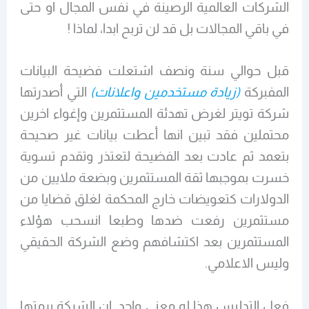
الشركات العالمية الرصينة في نفس المجال او حتى
في باقي المجالات بل قد لن تربح ابدا، لماذا !
قبل حوالي سنة ونصف اشتعلت فضيحة البيانات
المفبركة
(زيادة مستخدمين واعلانات)
التي أصدرتها
شركة تويتر لغرض تهدئة المستثمرين وإغواء اخرين
محتملين فقد تبين انها أعطت بيانات غير صحيحة
بتعمد ثم عادت بعد الفضيحة لتعتذر وتقدم تسوية
خسرت بموجبها ثقة المستثمرين وبضعة ملايين من
الدولارات كتعويضات خارج المحكمة لغلق قضايا من
مستثمرين رفعت ضدها وطبعا انسحب هؤلاء
المستثمرين بعد اكتشافهم وضع الشركة الحقيقي
وليس الاعلامي.
فعل التدليس هذا له معنى واحد, ان الشركة برمتها