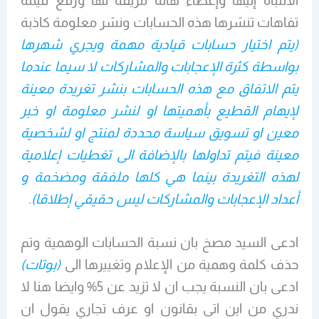
الانتباه إليها وإعطاء هالة مزيفة لها ورفع قيمة
تفاهات تنشرها هذه الحسابات ونشر معلومة كاذبة
(يتم اختيار حسابات قيادية مهمة ويجري شهرها
بواسطة كثرة الإعجابات والمشاركات لا سيما عندما
يتم الاتفاق مع هذه الحسابات بنشر تغريدة معينة
لإيهام القطيع بأهميتها او لنشر معلومة او خبر
معين او تسويق سياسة محددة لمنتج او لشخصية
معينة فيتم تداولها بالإضافة الى تغطيات إعلامية
لهذه التغريدة بينما هي كلها ملفقة ومضخمة و
أعداد الإعجابات والمشاركات ليس حقيقي إطلاقا)
.
ادعى السيد مصخ بان نسبة الحسابات الوهمية وتم
حذف كلمة وهمية من الإعلام وتغييرها الى
(بوتات)
ادعى بان النسبة يجب ان لا تزيد عن 5% وايضا هنا لا
ندري من اين اتى بقانون او عرف تجاري يقول ان