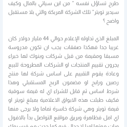
طرح تساؤل نفسه ” من اين سياتي بالمال وكيف
سيدير تويتر” تلك الشركة المربكة والتي بلا مستقبل
واضح ؟
المبلغ الذي تداوله الإعلام حوالي 44 مليار دولار كان
غريبا جدا فهكذا صفقات يجب ان تكون مدروسة
مسبقا ومقيمة من قبل شركات وبنوك لها خبراء
يجرون تقييم المنتجات او الشركات المطروحة للبيع
وعادة يقوم التقييم على اساس شركة لها منتج
رصين ورابح او مضمون الربح المستقبلي وهذا
شرط اساس ثم قابل للشراء اي له قيمة سوقية
فكيف طبلت هذه الابواق الاعلامية بمبلغ تويتر او
قيمة تويتر وهي شركة خاسرة تماما ولا يرجى منها
اي امل فظاهرة وبريق مواقع التواصل بدأ بالافول
وبات موتها امرا لا جدال فيه كما حدث مع فيسبوك