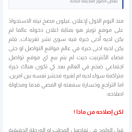
بعض الصور القديمة متاحة.
منذ اليوم الاول لإعلان عيلون مصخ نيته الاستحواذ
على موقع تويتر هو بمثابة اعلان دخوله عالما لم
يكن لديه أدنى خبرة فيه سوى نشر تغريدات, فلم
يكن لديه ادنى خبرة في عالم مواقع التواصل او حتى
فضاء الأنترنيت حيث لم يتم بيع اي موقع تواصل
اجتماعي ضخم في العالم بعد كي تكون هناك خبرة
متراكمة سواء لديه ام لغيره فحشر نفسه بين امرين،
اما التراجع وخسارة سمعته او المضي قدما ومحاولة
اصلاحه.
لكن إصلاحه من ماذا !
قبل الولوج في تفاصيل المطب او الورطة الحقيقية