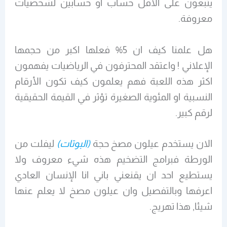
يتبعون على الاقل حساب او حسابين لشخصيات
معروفة.
هل علمنا كيف ان 5% فعلها اكبر من حجمها
الإعلاني ! واعتقد المحترفون في الرياضيات يفهمون
اكثر هذه اللعبة فهم يعلمون كيف تكون الأرقام
النسبية او المئوية الصغيرة تؤثر في القيمة الحقيقية
لرقم كبير.
الان يستخدم عيلون مصخ حجة
(البوتات)
ليفلت من
الورطة فبرامج التضخيم هذه شيء معروف ولا
يستطيع احد ان يقنعني باني انا الإنسان العادي
اعرفها وبالتفصيل وان عيلون مصخ لا يعلم عنها
شيئا, هذا تهريج.