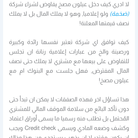
لا ادري كيف دخل عيلون مصخ يفاوض لشراء شركة
(ضخمة)
ولو إعلاميا, وهو لا يملك المال بل لا يملك
نصف قيمتها المعلنة!
كيف توافق اي شركة تعتبر نفسها رائدة وكبيرة
ورصينة والخ من عبارات إعلامية رنانة ان تجلس
للتفاوض على بيعها مع مشتري لا يملك حتى نصف
المال المفترض, فهل جلست مع البنوك ام مع
عيلون مصخ!
هذا تساؤل اخر فهذه الصفقات لا يمكن ان تبدأ حتى
دون تأكد البائع من سلامة الموقف المالي للمشتري
المُحتمل بل تطلب منه رسميا ما يسمى أوراق اعتماد
وكشف وضعه المادي ويسمى Credit check ويجب
ان يكون مقتدر لا ان يذهب يستجدي من هذا وذاك