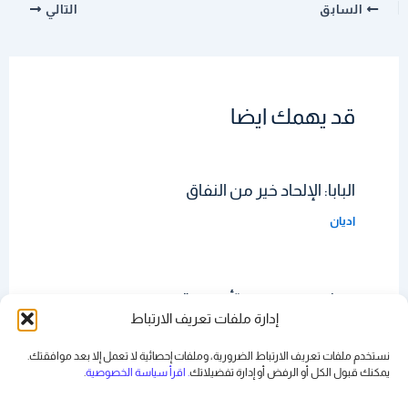
السابق
التالي
قد يهمك ايضا
البابا: الإلحاد خير من النفاق
اديان
العثور على مقبرة “أطفال” ببيت راهبات
إدارة ملفات تعريف الارتباط
اديان
نستخدم ملفات تعريف الارتباط الضرورية، وملفات إحصائية لا تعمل إلا بعد موافقتك.
يمكنك قبول الكل أو الرفض أو
إدارة تفضيلاتك
. اقرأ سياسة الخصوصية
.