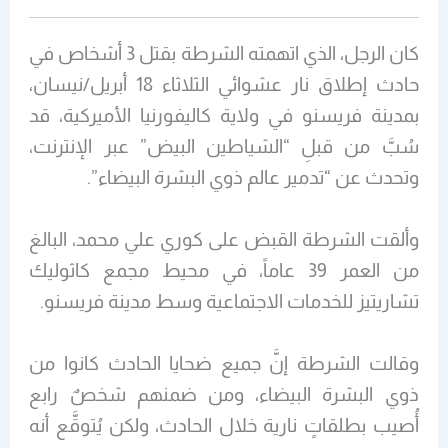
كان الرجل، الذي اتهمته الشرطة بقتل 3 أشخاص في
حادث إطلاق نار عشوائي الثلاثاء 18 أبريل/نيسان،
بمدينة فريسنو في ولاية كاليفورنيا الأميركية، قد
سُبَّ من قبلِ “الشياطين البيض” عبر الإنترنت،
وتحدث عن “تدمير عالم ذوي البشرة البيضاء”.
وألقت الشرطة القبض على كوري علي محمد، البالغ
من العمر 39 عاماً، في محيط مجمع كاثوليك
تشاريتيز للخدمات الاجتماعية وسط مدينة فريسنو.
وقالت الشرطة إنَّ جميع ضحايا الحادث كانوا من
ذوي البشرة البيضاء، ومن ضمنهم شخصٌ رابع
أُصيب بطلقاتٍ نارية خلال الحادث، ولكن يُتوقَّع أنه