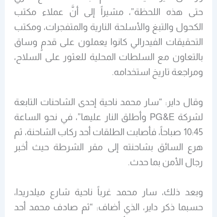
حتى هذه اللحظة”، مشيراً إلى أنَّ عملاء مكتب
الكحول والتبغ والأسلحة النارية والمتفجرات، ومكتب
التحقيقات الفيدرالي كانوا يعملون على قدمٍ وساق
بالتعاون مع السلطات المحلية للعثور على السلاح،
ومراجعة تاريخ استخدامه.
وقال داير: “سار محمد ناحية إحدى الشاحنات التابعة
لشركة PG&E وأطلق النار عليها”، في نحو الساعة
10:45 صباحاً، فأصابت الطلقات أحد ركاب الشاحنة، ثم
هرع السائق بشاحنته إلى مقر الشرطة حيث أخبر
رجال الأمن بما حدث.
وبعد ذلك، سار محمد غرباً ناحية شارع ميلدريدا،
حسبما ذكر داير، الذي أضاف: “ثم صادف محمد أحد