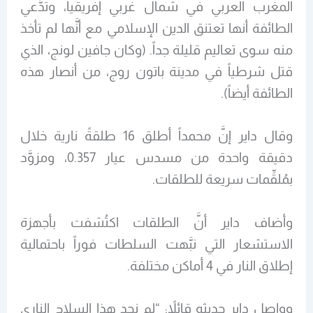
المغرب العربي في شمال غربي إفريقيا، وتدَّعي
الطائفة أنها تعتنق الدين الإسلامي مع أنَّها لم تأخذ
منه سوى تعاليم قليلة جداً. (وكان جافين لونج، الذي
قتل شرطياً في مدينة باتون روج، من أنصار هذه
الطائفة أيضاً).
وقال داير إنَّ محمداً أطلق 16 طلقةً نارية خلال
دقيقة واحدة من مسدس عيار 0.357، ومزوَّد
بمُلقِّمات سريعة للطلقات.
وأضاف داير أنَّ الطلقات اكتُشفت بأجهزة
الاستشعار التي نبَّهت السلطات فوراً باحتمالية
إطلاق النار في 4 أماكن مختلفة.
وواصل داير حديثه قائلاً: “لم نجد هذا السلاح الناري