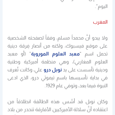
اليوم”.
المغرب
ولا يبدو أنَّ محمداً مسلم، وفقاً لصفحته الشخصية
على موقع فيسبوك، ولكنه من أنصار فِرقة دينية
تحمل اسم “
معبد العلوم الموروية
” (أو معبد
العلوم المغاربي)، وهي منظمة أميركية وطنية
ودينية تأسست على يد
نوبل درو
علي، وكانت تُعرف
في بداية تأسيسها باسم تيموثي درو، الذي ادعى
النبوة فيما بعد، وتوفي عام 1929.
وكان نوبل قد أسَّس هذه الطائفة انطلاقاً من
اعتقاده أنَّ سلالة الأميركيين الأفارقة تنحدر من بلاد