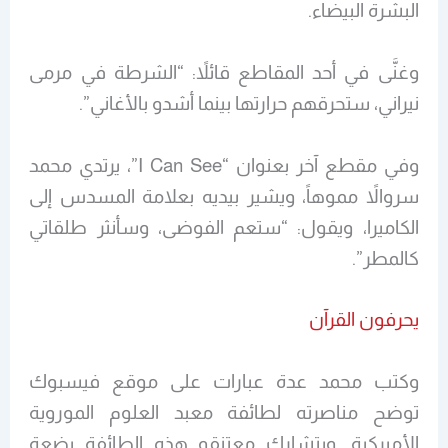
البشرة البيضاء.
وغنَّى في أحد المقاطع قائلاً: “الشرطة في مرمى
نيراني، ستحرقهم حرارتها بينما أشدو بالأغاني”.
وفي مقطع آخر بعنوان “I Can See”، يرتدي محمد
سروالاً مموهاً، ويشير بيديه بعلامة المسدس إلى
الكاميرا، ويقول: “ستعم الفوضى، وسأنثر طلقاتي
كالمطر”.
يحرفون القرآن
وكتب محمد عدة عبارات على موقع فيسبوك
توضح مناصرته لطائفة معبد العلوم الموروية
الأميركية. ويتشارك معتنقو هذه الطائفة بضعة