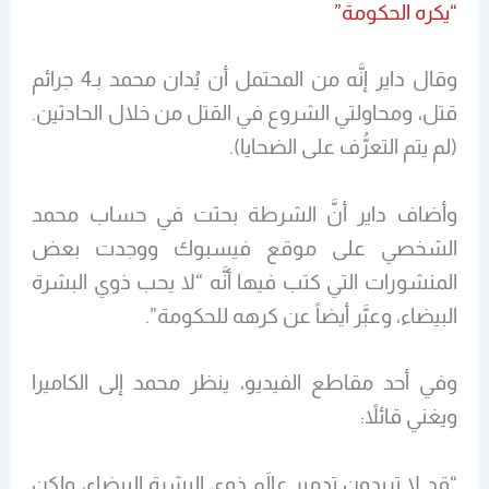
“يكره الحكومة”
وقال داير إنَّه من المحتمل أن يُدان محمد بـ4 جرائم
قتل، ومحاولتي الشروع في القتل من خلال الحادثين.
(لم يتم التعرُّف على الضحايا).
وأضاف داير أنَّ الشرطة بحثت في حساب محمد
الشخصي على موقع فيسبوك ووجدت بعض
المنشورات التي كتب فيها أنَّه “لا يحب ذوي البشرة
البيضاء، وعبَّر أيضاً عن كرهه للحكومة”.
وفي أحد مقاطع الفيديو، ينظر محمد إلى الكاميرا
ويغني قائلاً:
“قد لا تريدون تدمير عالَم ذوي البشرة البيضاء، ولكن