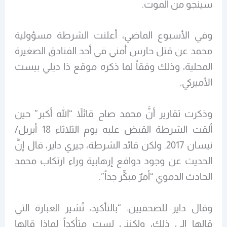
سينجو من الموت.
وفي الأسبوع الماضي، أعلنت الشرطة مسؤولية
محمد عن قتل حارس أمني في أحد الفنادق الصغيرة
المحلية، وذلك وفقاً لما ذكره موقع ذا ديلي بيست
الأميركي.
وذكرت تقارير أنَّ محمد صاح قائلاً “الله أكبر” حين
ألقت الشرطة القبض عليه يوم الثلاثاء 18 أبريل/
نيسان 2017. ولكن قائد الشرطة، جيري داير، قال إنَّ
الحديث عن وجود دوافع إرهابية وراء ارتكاب محمد
الحادث الدموي “أمرٌ مبكِّر جداً”.
وقال داير للصحفيين: “بالتأكيد، تُشير العبارة التي
قالها إلى ذلك، ولكنني لست متأكداً لماذا قالها