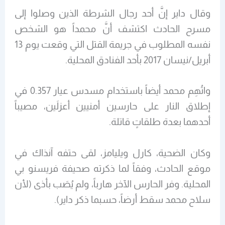
وقال داير إنَّ أحد رجال الشرطة الذين وصلوا إلى
مسرح الحادث اكتشف أنَّ محمداً هو الشخص
نفسه المطلوب في جريمة القتل التي وقعت يوم 13
أبريل/نيسان 2017 بأحد الفنادق المحلية.
واتُهِم محمد أيضاً باستخدام مسدس عيار 0.357 في
إطلاق النار على حارسين أمنيين أعزلَين، مصيباً
أحدهما بعدة طلقاتٍ قاتلة.
وكان الضحية، كارل ويليامز، لقى حتفه آنذاك في
موقع الحادث، وفقاً لما ذكرته صحيفة فريسنو بي
المحلية. وفر الحارس الآخر هارباً، ولم يُصَب بأذى (لأن
سلاح محمد سقط أرضاً، حسبما ذكر داير).