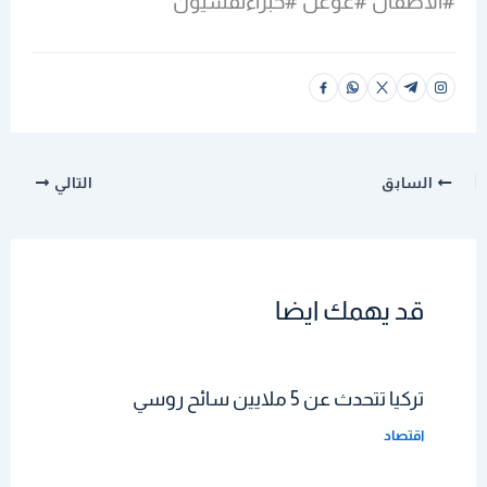
#الاطفال #غوغل #خبراءنفسيون
السابق
التالي
قد يهمك ايضا
تركيا تتحدث عن 5 ملايين سائح روسي
اقتصاد