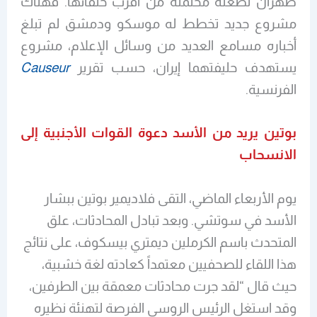
طهران لطعنة محتملة من أقرب حلفائها. فهناك
مشروع جديد تخطط له موسكو ودمشق لم تبلغ
أخباره مسامع العديد من وسائل الإعلام، مشروع
يستهدف حليفتهما إيران، حسب تقرير
Causeur
الفرنسية.
بوتين يريد من الأسد دعوة القوات الأجنبية إلى
الانسحاب
يوم الأربعاء الماضي، التقى فلاديمير بوتين ببشار
الأسد في سوتشي. وبعد تبادل المحادثات، علق
المتحدث باسم الكرملين ديمتري بيسكوف، على نتائج
هذا اللقاء للصحفيين معتمداً كعادته لغة خشبية،
حيث قال “لقد جرت محادثات معمقة بين الطرفين،
وقد استغل الرئيس الروسي الفرصة لتهنئة نظيره