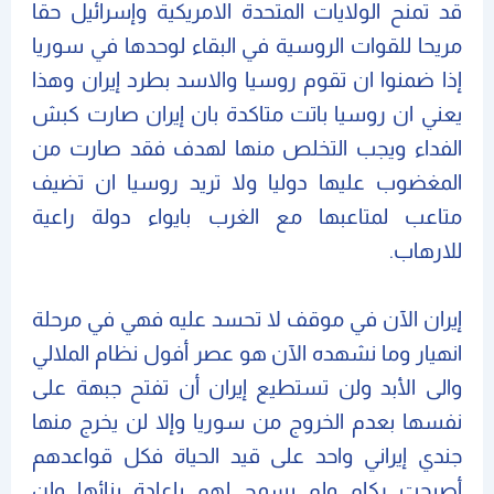
قد تمنح الولايات المتحدة الامريكية وإسرائيل حقا
مريحا للقوات الروسية في البقاء لوحدها في سوريا
إذا ضمنوا ان تقوم روسيا والاسد بطرد إيران وهذا
يعني ان روسيا باتت متاكدة بان إيران صارت كبش
الفداء ويجب التخلص منها لهدف فقد صارت من
المغضوب عليها دوليا ولا تريد روسيا ان تضيف
متاعب لمتاعبها مع الغرب بايواء دولة راعية
للارهاب.
إيران الآن في موقف لا تحسد عليه فهي في مرحلة
انهيار وما نشهده الآن هو عصر أفول نظام الملالي
والى الأبد ولن تستطيع إيران أن تفتح جبهة على
نفسها بعدم الخروج من سوريا وإلا لن يخرج منها
جندي إيراني واحد على قيد الحياة فكل قواعدهم
أصبحت ركام ولم يسمح لهم بإعادة بنائها ولن