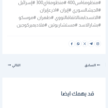
#منظومةاس400 #منظومةاي300 #إسرائيل
#الجيشالسوري #إيران #اذرعإيران
#الانسحابمنالاتفاقالنووي #طهران #موسكو
#بشارالاسد #مستشاربوتين #فلاديميركوجين
السابق
التالي
قد يهمك ايضا