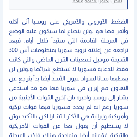
بعض الصور القديمة متاحة.
الضغط الأوروبي والأمريكي على روسيا آتى اُكله
وأثمر فها هو بوتن ينصاع لما سيكون عليه الوضع
في المرحلة القادمة التي ستبدأ خلال أيام. فبعد
تراجعه عن إعلانه تزويد سوريا بمنظومات أس 300
القديمة موديل تسعينات القرن الماضي والتي كانت
فقط للدعاية فسوريا لا تستطع شرائها وبوتين لن
يعطيها مجانا لسواد عيون الأسد أيضا بدأ يتراجع عن
التعاون مع إيران في سوريا فها هو قد استدعى
بشار إلى روسيا واخبره بان يُخرج القوات الأجنبية من
سوريا رغم انه لم يحدد فسوريا فيها قوات تركية
وأمريكية وإيرانية هي الأكثر انتشارا لكن بالتأكيد بوتن
لا يستطيع أن يقول هذا عن القوات الأمريكية
والتركية فقواته أيضا متواجدة هناك فإذن المرحلة