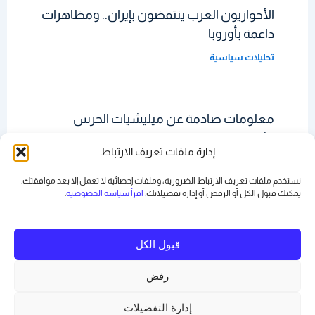
الأحوازيون العرب ينتفضون بإيران.. ومظاهرات
داعمة بأوروبا
تحليلات سياسية
معلومات صادمة عن ميليشيات الحرس
الثوري الإيراني
إدارة ملفات تعريف الارتباط
تحليلات سياسية
نستخدم ملفات تعريف الارتباط الضرورية، وملفات إحصائية لا تعمل إلا بعد موافقتك.
يمكنك قبول الكل أو الرفض أو
إدارة تفضيلاتك
. اقرأ سياسة الخصوصية
.
قبول الكل
رفض
Copyright © 2026 رياض بدر | Powered by
قالب Astra للووردبريس
إدارة التفضيلات