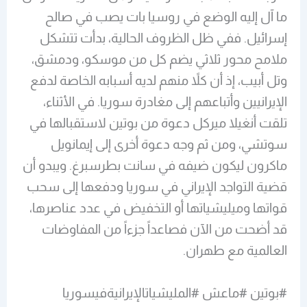
ما آل إليه الوضع في روسيا بات يصب في صالح
إسرائيل. ففي ظل الظروف الحالية، بدأت تتشكل
ملامح محور ثلاثي يضم كل من موسكو، ودمشق،
وتل أبيب، إذ أن كلاً منهم لديه أسبابه الخاصة لدفع
الإيرانيين وأتباعهم إلى مغادرة سوريا. في الأثناء،
تلقت أنغيلا ميركل دعوة من بوتين لاستقبالها في
سوتشي، ومن ثم وجه دعوة أخرى إلى إيمانويل
ماكرون ليكون ضيفه في سانت بطرسبرغ. ويبدو أن
قضية التواجد الإيراني في سوريا ودفعها إلى سحب
قواتها وميليشياتها أو التخفيض في عدد عناصرها،
قد أضحت من الآن فصاعداً جزءاً من المفاوضات
العالمية مع طهران.
#بوتين #ماعش #المليشياتالإيرانيةفيسوريا