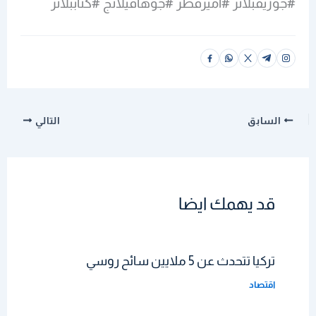
#جوزيفبلاتر #اميرقطر #جوهافيلانج #كتاببلاتر
السابق
التالي
قد يهمك ايضا
تركيا تتحدث عن 5 ملايين سائح روسي
اقتصاد