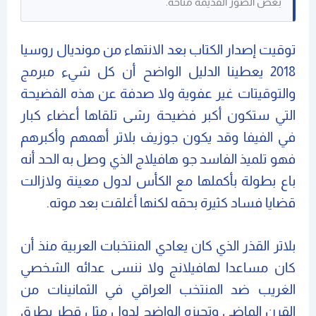
بعض الصور القديمة متاحة.
توقيت إصدار الكتاب بعد الانتهاء من مونديال روسيا
2018 يعطينا الدليل الواضح أن كل شيء مبرمج
والتوقيتات غير عفوية ولا صدفة عن هذه الفضيحة
التي ستكون أكبر فضيحة رشى تلقاها أعضاء كبار
في الفيفا وقد يكون جوزيف بلاتر أهمهم وأكبرهم
فهو تلميذ الفاسد جو هافيلاج الذي وصل به الحد أنه
باع بطولة بأكملها مع الكأس لدول معينة ولازالت
قضايا فساد كثيرة بحقه لكنها أغلقت بعد موته.
بلاتر القذر الذي كان يعادي المنتخبات العربية منذ أن
كان مساعدا لهافيلانج ولا ننسى عدائه الشخصي
الغريب ضد المنتخب العراقي في الثمانينات من
القرن الماضي وتحيزه الواضح لدول مثل قطر بطرق