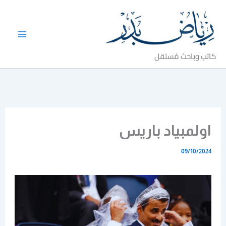
خطي
لى
لمحتوى
كاتب وباحث مُستقل
اولمبياد باريس
09/10/2024