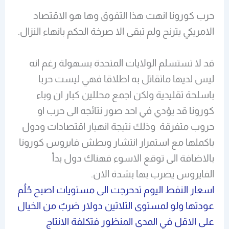
حرب كورونا انهت هذا التفوق وها هو الاقتصاد
الامريكي يترنح ولم تبقى الا صرخة الحكم بانهاء النزال.
قد لا تستسلم الولايات المتحدة بسهولة رغم انه
ليس لديها ماتقاتل به اطلاقا فهي ليست حربا
باسلحة تقليدية ولكن اجمع محللين كبار ان وباء
كورونا قد يؤدي في احد صور نتائجه الى حرب او
حروب متفرقة وذلك نتيجة انهيار اقتصادات ودول
باكملها مع استمرار انتشار وبطش فايروس كورونا
بالاضافة الى توقع الاسوء فهناك دول بدأ
الفايروس يضرب بها بشدة الان.
اسعار النفط اليوم تدحرجت الى مستويات اصبح حُلُم
عودتها ولو لمستوى الثلاثين دولار ضربٌ من الخيال
على الاقل في المدى المنظور فتكلفة الانتاج