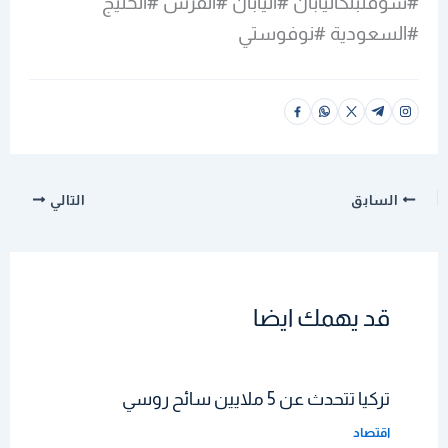
#سوفتبنكاليابان #اليابان #الفرس #الخليج
#السعودية #نوفوستي
السابق
التالي
قد يهمك ايضا
تركيا تتحدث عن 5 ملايين سائح روسي
اقتصاد