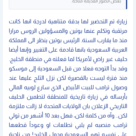
بعض الصور القديمة متاحة.
زيارة تم التحضير لها بدقة متناهية لدرجة انها كانت
مرتقبة وتكلم عنها بوتين والمسؤولين الروس مرارا
منذ ما يقارب السنة. الرئيس بوتين ينظر الى المملكة
العربية السعودية بانها قادمة على التغيير وإنها أيضا
حليف غير راضٍ لأمريكا لما فعلته في منطقة الخليج.
وقد بدأ التوجه فعلا من قبل السعودية إلى موسكو
منذ فترة ليست بالقصيرة لكن نزل الثلج عليها عند
وصول ترامب للبيت الأبيض الذي سارع لوبيه المالي
بأرساله في زيارة تاريخية للمنطقة لتطمين الحليف
التاريخي الزعلان بان الولايات المتحدة لا زالت ملتزمة
لكن.. وآه من كلمة لكن، فهل بعد 10 أشهر من تولي
ترامب منصبه لم يلبي تطلعات او وعوداً قطعها
على نفسه تهم السعودية ودول الخليج! من ناحية