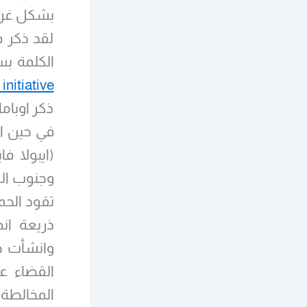
بشكل غريب
لقد ذكر ف
الكلمة بس
initiative
تقود الحم
ذريعة انه
وانشأت جس
القضاء ع
المخالطة 