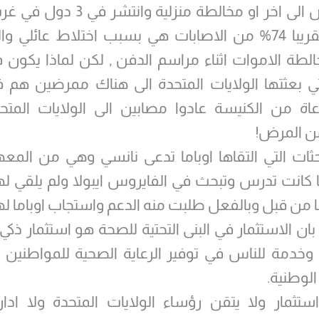
من مريض الى اخر او مخالطة منزلية وانت
تبين ان تقريبا 74% من الاصابات هي بسبب اختلاط عائلي 
طة الاموات اثناء مراسم الدفن , لكن لماذا يكون 
لتي بعثتها الولايات المتحدة الى هناك ممرضين هم
اة من الكنيسة عادوا مصابين الى الولايات المتحد
من المرض!
حثات التي التقاها اوباما تدعى نانسي وهي من الم
 كانت تدرس وتبحث في الفايروس ايبولا ولم يلقي لها 
ا من قبل وبالفعل طلبت منه الدعم واستجاب اوباما لها
 بان الاستثمار في البنى التحتية للصحة هو استثمار ذك
وخدمة للناس في توفير الرعاية الصحية للمواطنين
لوطنية.
ستثمار ولا يتقن رؤساء الولايات المتحدة ولا ادار