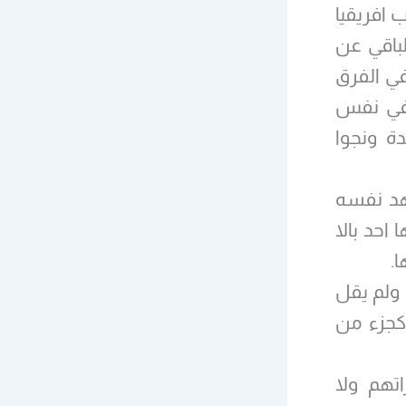
شر في 3 دول في غرب افريقيا
والباقي عن
في الفرق
 في نفس
ة ونجوا
عهد نفسه
احد بالا
.
ي ولم يقل
 كجزء من
اتهم ولا