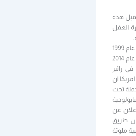
 قبل هذه
رة العقل
.
ذكر اوباما ايضا ان الابحاث عن فايروس ايبولا كانت قد بدأت منذ عام 1999
في حين ان الوباء الاكبر للفايروس ظهر في شباط / فبراير من عام 2014
(ايبولا فايروس ظهر عدة مرات منذ اول اكتشافه عام 1967 في زائير
 عام 1994) وقد قررت امريكا ان
حملة تحت
ايولوجية
اعلان عن
عن طريق
ية ملوثة