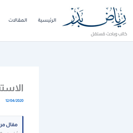
خطي
لى
الرئيسية
المقالات
لمحتوى
كاتب وباحث مُستقل
الاستث
12/04/2020
مقال من