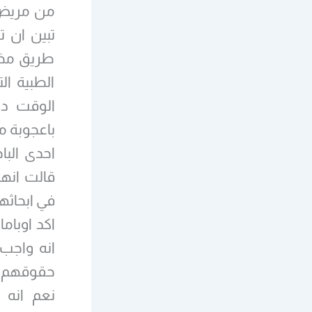
طريق مخال
الطبية ا
الوقت دع
باعجوبة 
احدى البا
قالت انها
في ابحاثه
اكد اوباما
انه واجب 
حقوقهم ا
نعم انه ا