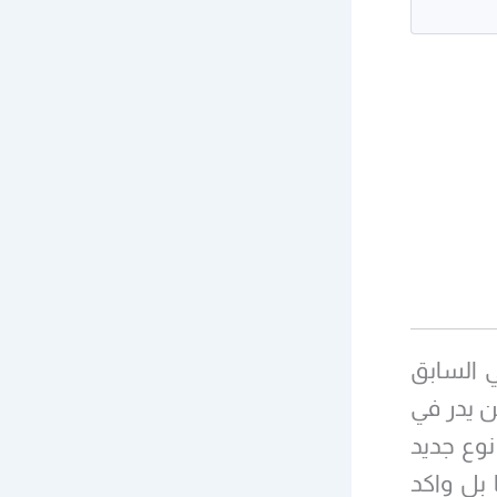
ئيس الامريكي السابق
الصحة العامة الامريكي NIH لم يكن يدر في
نوع جديد
 بل واكد