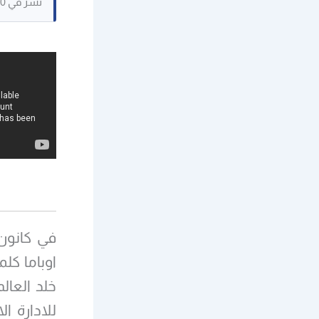
نُشر في 12/04/2020. حُفظ كنص مرجعي، وقد لا تكون بعض الصور القديمة متاحة.
خلد العال
للادارة ا