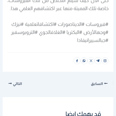
حتى الآن كيف سيتم التخلص من تلك الفيروسات،
خاصة تلك المميتة منها عبر اكتشافهم العلمي هذا.
#فيروسات #الديناصورات #اكتشافاتعلمية #نيزك
#وجهالأرض #البكتريا #الغلافالجوي #التروبوسفير
#جبالسييرانيفادا
السابق
التالي
قد يهمك ايضا