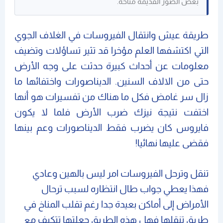
بعض الصور القديمة متاحة.
طريقة عيش وانتقال الفيروسات في الغلاف الجوي
التي اكتشفها العلم مؤخرا قد تثير تساؤلات وتضيف
معلومات عن أحداث كبيرة حدثت على وجه الأرض
حتى من الالاف السنين. الديناصورات واختفائها ما
زال سر غامض فكل ما هناك من تفسيرات هو أنها
اختفت نتيجة نيزك ضرب الأرض فلما لا يكون
فايروس كان يضرب فقط الديناصورات وعم بينها
فقضى عليها نهائيا!
تنقل وترحل الفيروسات امر ليس بالهين وعادي
فهذا يعطي جواب طال انتظاره لسبب ترحال
الأمراض إلى أماكن بعيدة جدا رغم تقلب المناخ في
طريق تنقلها فهل هذه الطريق جعلتها تتكيف مع